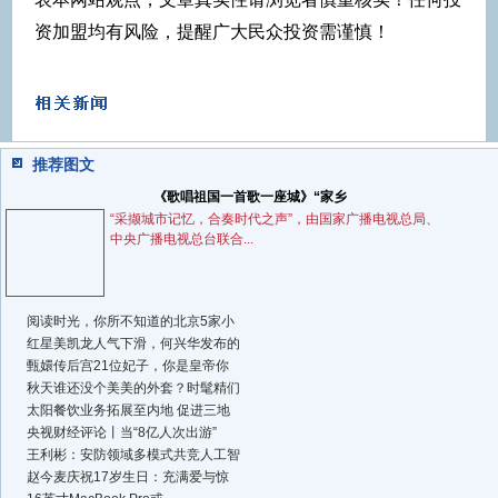
资加盟均有风险，提醒广大民众投资需谨慎！
推荐图文
《歌唱祖国一首歌一座城》“家乡
“采撷城市记忆，合奏时代之声”，由国家广播电视总局、
中央广播电视总台联合...
阅读时光，你所不知道的北京5家小
红星美凯龙人气下滑，何兴华发布的
甄嬛传后宫21位妃子，你是皇帝你
秋天谁还没个美美的外套？时髦精们
太阳餐饮业务拓展至内地 促进三地
央视财经评论丨当“8亿人次出游”
王利彬：安防领域多模式共竞人工智
赵今麦庆祝17岁生日：充满爱与惊