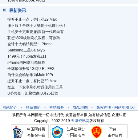
16英寸MacBook Pro或
最新资讯
提升不止一点，努比亚Z9 Max
服不服？全球十大畅销手机排行榜！
手机安全更重要 酷派新一代锋尚有
联想s820线刷刷机教程（可救砖
全球十大畅销机型：iPhone
Samsung三星GalaxyS
1499元！nubia发布Z11
iPhone的网络问题解答
全球最薄升级4G网络ELIFES
为什么会输给华为Mate10Pr
提升不止一点，努比亚Z9 Max
盘点一下安卓刷机时我使用的工具
U势共创，汇聚德商|8月26日德
网站简介
-
联系我们
-
营销服务
-
XML地图
-
版权声明
-
网站地图
TXT
版权所有 本网拒绝一切非法行为 欢迎监督举报 如有错误信息 欢迎纠正
Copyright.2002-2019
天津资讯网
版权所有