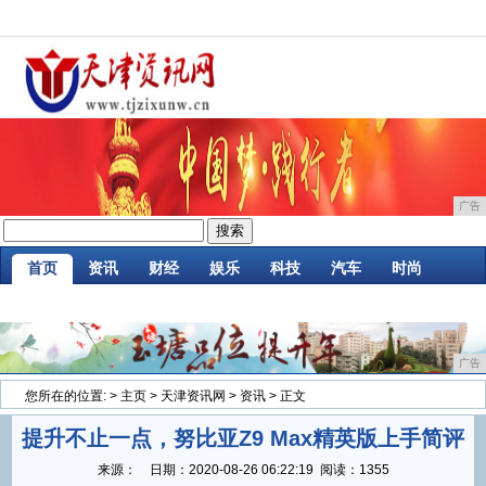
广告
首页
资讯
财经
娱乐
科技
汽车
时尚
企业
游戏
美食
消费
微商
区块链
广告
您所在的位置:
>
主页
>
天津资讯网
>
资讯
> 正文
提升不止一点，努比亚Z9 Max精英版上手简评
来源：
日期：
2020-08-26 06:22:19
阅读：1355