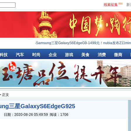
线索征集
新
·
Samsung三星GalaxyS6EdgeG9
·
1499元！nubia发布Z11min
科技
汽车
时尚
企业
游戏
美食
消费
微商
> 正文
ung三星GalaxyS6EdgeG925
：
日期：
2020-08-26 05:49:59
阅读：1706