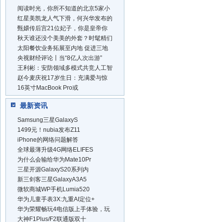
阅读时光，你所不知道的北京5家小
红星美凯龙人气下滑，何兴华发布的
甄嬛传后宫21位妃子，你是皇帝你
秋天谁还没个美美的外套？时髦精们
太阳餐饮业务拓展至内地 促进三地
央视财经评论丨当“8亿人次出游”
王利彬：安防领域多模式共竞人工智
赵今麦庆祝17岁生日：充满爱与惊
16英寸MacBook Pro或
最新资讯
Samsung三星GalaxyS
1499元！nubia发布Z11
iPhone的网络问题解答
全球最薄升级4G网络ELIFES
为什么会输给华为Mate10Pr
三星开源GalaxyS20系列内
新三剑客三星GalaxyA3A5
微软商城WP手机Lumia520
华为儿童手表3X:九重AI定位+
华为荣耀畅玩4电信版上手体验，玩
大神F1Plus/F2联通版双十