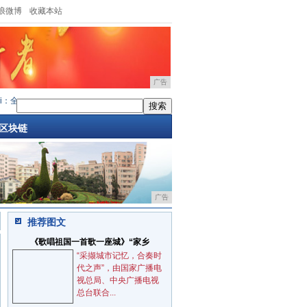
浪微博
收藏本站
广告
i：全网
·
iPhone的网络问题解答
·
全球最薄升级4G网络ELIFES5
·
为什么会输给华为Mate1
区块链
广告
推荐图文
《歌唱祖国一首歌一座城》“家乡
“采撷城市记忆，合奏时
代之声”，由国家广播电
视总局、中央广播电视
总台联合...