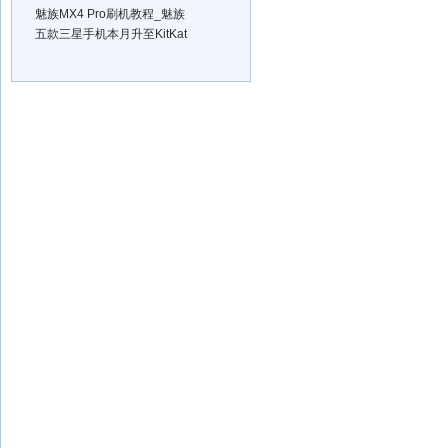
魅族MX4 Pro刷机教程_魅族
五款三星手机本月升至KitKat