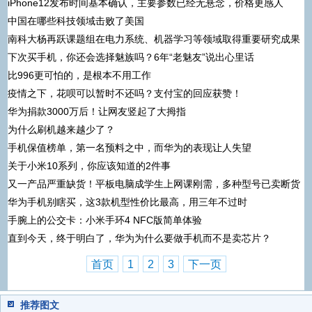
iPhone12发布时间基本确认，主要参数已经无悬念，价格更感人
中国在哪些科技领域击败了美国
南科大杨再跃课题组在电力系统、机器学习等领域取得重要研究成果
下次买手机，你还会选择魅族吗？6年“老魅友”说出心里话
比996更可怕的，是根本不用工作
疫情之下，花呗可以暂时不还吗？支付宝的回应获赞！
华为捐款3000万后！让网友竖起了大拇指
为什么刷机越来越少了？
手机保值榜单，第一名预料之中，而华为的表现让人失望
关于小米10系列，你应该知道的2件事
又一产品严重缺货！平板电脑成学生上网课刚需，多种型号已卖断货
华为手机别瞎买，这3款机型性价比最高，用三年不过时
手腕上的公交卡：小米手环4 NFC版简单体验
直到今天，终于明白了，华为为什么要做手机而不是卖芯片？
首页
1
2
3
下一页
推荐图文