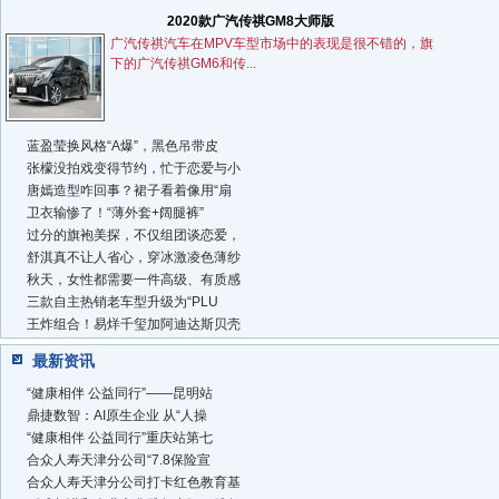
2020款广汽传祺GM8大师版
广汽传祺汽车在MPV车型市场中的表现是很不错的，旗
下的广汽传祺GM6和传...
蓝盈莹换风格“A爆”，黑色吊带皮
张檬没拍戏变得节约，忙于恋爱与小
唐嫣造型咋回事？裙子看着像用“扇
​卫衣输惨了！“薄外套+阔腿裤”
过分的旗袍美探，不仅组团谈恋爱，
舒淇真不让人省心，穿冰激凌色薄纱
秋天，女性都需要一件高级、有质感
三款自主热销老车型升级为“PLU
王炸组合！易烊千玺加阿迪达斯贝壳
最新资讯
“健康相伴 公益同行”——昆明站
鼎捷数智：AI原生企业 从“人操
“健康相伴 公益同行”重庆站第七
合众人寿天津分公司“7.8保险宣
合众人寿天津分公司打卡红色教育基