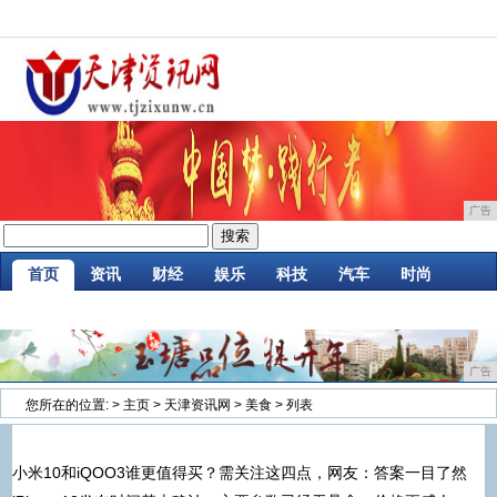
广告
首页
资讯
财经
娱乐
科技
汽车
时尚
企业
游戏
美食
消费
微商
区块链
广告
您所在的位置:
>
主页
>
天津资讯网
>
美食
> 列表
小米10和iQOO3谁更值得买？需关注这四点，网友：答案一目了然