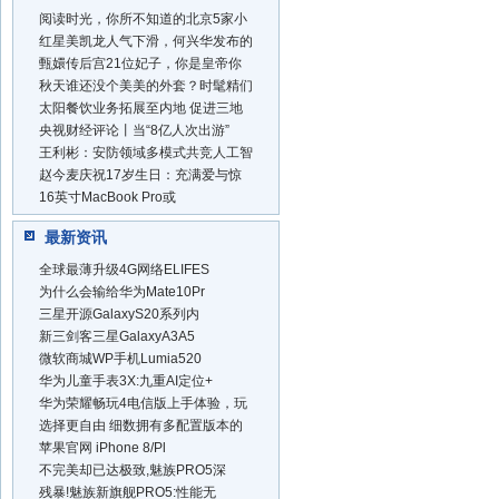
阅读时光，你所不知道的北京5家小
红星美凯龙人气下滑，何兴华发布的
甄嬛传后宫21位妃子，你是皇帝你
秋天谁还没个美美的外套？时髦精们
太阳餐饮业务拓展至内地 促进三地
央视财经评论丨当“8亿人次出游”
王利彬：安防领域多模式共竞人工智
赵今麦庆祝17岁生日：充满爱与惊
16英寸MacBook Pro或
最新资讯
全球最薄升级4G网络ELIFES
为什么会输给华为Mate10Pr
三星开源GalaxyS20系列内
新三剑客三星GalaxyA3A5
微软商城WP手机Lumia520
华为儿童手表3X:九重AI定位+
华为荣耀畅玩4电信版上手体验，玩
选择更自由 细数拥有多配置版本的
苹果官网 iPhone 8/Pl
不完美却已达极致,魅族PRO5深
残暴!魅族新旗舰PRO5:性能无