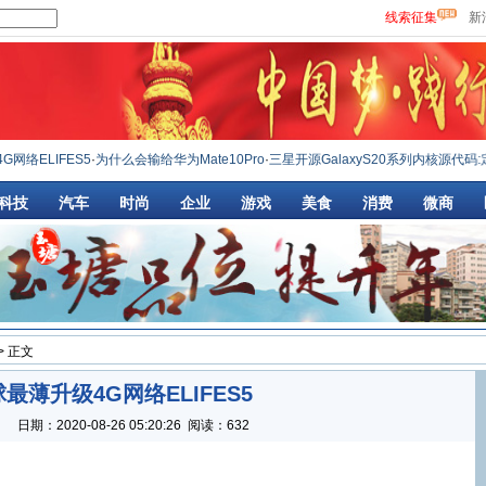
线索征集
新
络ELIFES5
·
为什么会输给华为Mate10Pro
·
三星开源GalaxyS20系列内核源代码:定
科技
汽车
时尚
企业
游戏
美食
消费
微商
> 正文
最薄升级4G网络ELIFES5
：
日期：
2020-08-26 05:20:26
阅读：632