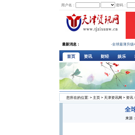
用户名：
密码：
最新消息：
·
全球最薄升级4G网
首页
资讯
财经
娱乐
您所在的位置:
>
主页
>
天津资讯网
>
资讯
全球
来源