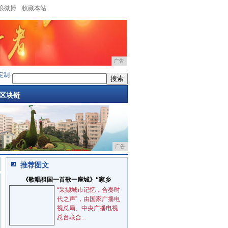
浪微博
收藏本站
广告
制
·
新三剑客三星GalaxyA3A5A7发布
·
微软商城WP手机Lumia520开出天价:80
·
华为儿童
区块链
广告
推荐图文
《歌唱祖国一首歌一座城》“家乡
“采撷城市记忆，合奏时
代之声”，由国家广播电
视总局、中央广播电视
总台联合...