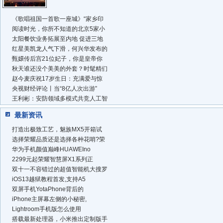
《歌唱祖国一首歌一座城》“家乡印
阅读时光，你所不知道的北京5家小
太阳餐饮业务拓展至内地 促进三地
红星美凯龙人气下滑，何兴华发布的
甄嬛传后宫21位妃子，你是皇帝你
秋天谁还没个美美的外套？时髦精们
赵今麦庆祝17岁生日：充满爱与惊
央视财经评论丨当“8亿人次出游”
王利彬：安防领域多模式共竞人工智
最新资讯
打造出极致工艺，魅族MX5开箱试
选择荣耀品质还是选择各种花哨?荣
华为手机颜值巅峰HUAWEIno
2299元起荣耀智慧屏X1系列正
双十一不容错过的超值智能机大搜罗
iOS13越狱教程首发,支持A5
双屏手机YotaPhone背后的
iPhone主屏幕左侧的小秘密,
Lightroom手机版怎么使用
搭载最新处理器，小米推出定制版手