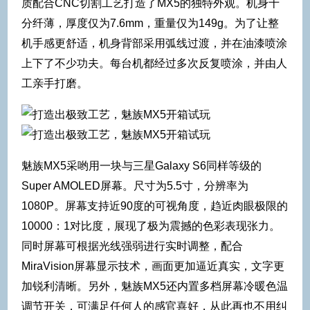
质配合CNC切割工艺打造了MX5的独特外观。机身十
分纤薄，厚度仅为7.6mm，重量仅为149g。为了让整
机手感更舒适，机身背部采用弧线过渡，并在油漆喷涂
上下了不少功夫。每台机都经过多次反复喷涂，并由人
工亲手打磨。
魅族MX5采哟用一块与三星Galaxy S6同样等级的
Super AMOLED屏幕。尺寸为5.5寸，分辨率为
1080P。屏幕支持近90度的可视角度，趋近肉眼极限的
10000：1对比度，展现了极为震撼的色彩表现张力。
同时屏幕可根据光线强弱进行实时调整，配合
MiraVision屏幕显示技术，画面更加逼近真实，文字更
加锐利清晰。另外，魅族MX5还内置多档屏幕冷暖色温
调节开关，可满足任何人的感官喜好，从此再也不用纠