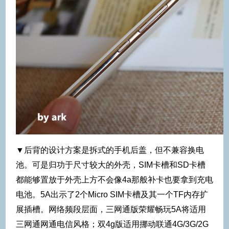
▼后背的设计方案是拆式的手机后盖，但不兼容换电
池。可是归功于尺寸较大的外壳，SIM卡槽和SD卡槽
都能够置放于外壳上方不会像4a那般补卡也要拿到充电
电池。5A出示了2个Micro SIM卡槽及其一个TF内存扩
展插槽。网络频段层面，三网通版荣耀畅玩5A将适用
三网通网通电信风格；双4g版适用挪动联通4G/3G/2G