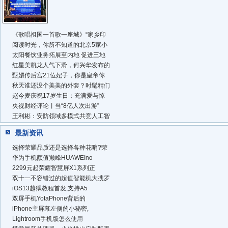
《歌唱祖国一首歌一座城》“家乡印
阅读时光，你所不知道的北京5家小
太阳餐饮业务拓展至内地 促进三地
红星美凯龙人气下滑，何兴华发布的
甄嬛传后宫21位妃子，你是皇帝你
秋天谁还没个美美的外套？时髦精们
赵今麦庆祝17岁生日：充满爱与惊
央视财经评论丨当“8亿人次出游”
王利彬：安防领域多模式共竞人工智
最新资讯
选择荣耀品质还是选择各种花哨?荣
华为手机颜值巅峰HUAWEIno
2299元起荣耀智慧屏X1系列正
双十一不容错过的超值智能机大搜罗
iOS13越狱教程首发,支持A5
双屏手机YotaPhone背后的
iPhone主屏幕左侧的小秘密,
Lightroom手机版怎么使用