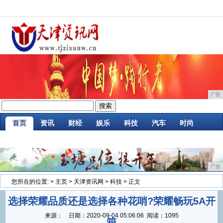
广告
首页
资讯
财经
娱乐
科技
汽车
时尚
企业
游戏
美食
消费
微商
区块链
广告
您所在的位置:
>
主页
>
天津资讯网
>
科技
> 正文
选择荣耀品质还是选择各种花哨?荣耀畅玩5A开
来源：
日期：
2020-09-04 05:06:06
阅读：1095
箱