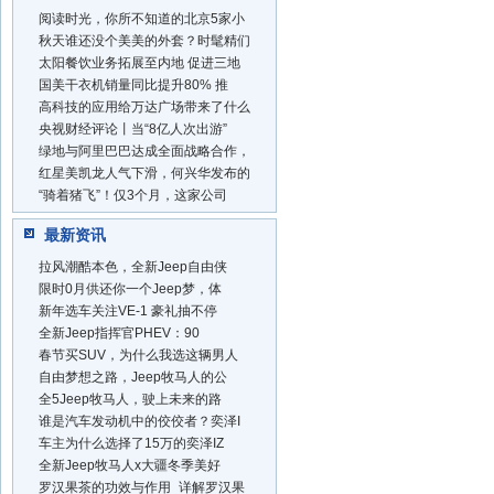
阅读时光，你所不知道的北京5家小
秋天谁还没个美美的外套？时髦精们
太阳餐饮业务拓展至内地 促进三地
国美干衣机销量同比提升80% 推
高科技的应用给万达广场带来了什么
央视财经评论丨当“8亿人次出游”
绿地与阿里巴巴达成全面战略合作，
红星美凯龙人气下滑，何兴华发布的
“骑着猪飞”！仅3个月，这家公司
最新资讯
拉风潮酷本色，全新Jeep自由侠
限时0月供还你一个Jeep梦，体
新年选车关注VE-1 豪礼抽不停
全新Jeep指挥官PHEV：90
春节买SUV，为什么我选这辆男人
自由梦想之路，Jeep牧马人的公
全5Jeep牧马人，驶上未来的路
谁是汽车发动机中的佼佼者？奕泽I
车主为什么选择了15万的奕泽IZ
全新Jeep牧马人x大疆冬季美好
罗汉果茶的功效与作用_详解罗汉果