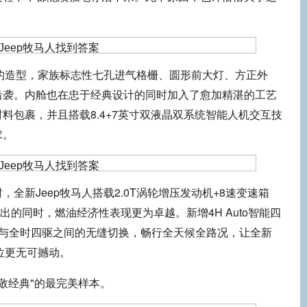
世的造型，家族标志性七孔进气格栅、圆形前大灯、方正外
沿袭。内舱也在忠于经典设计的同时加入了愈加精湛的工艺
料包裹，并且搭载8.4+7英寸双液晶双系统智能人机交互技
求。
全新Jeep牧马人搭载2.0T涡轮增压发动机+8速变速箱
出的同时，燃油经济性表现更为卓越。新增4H Auto智能四
动与全时四驱之间的无缝切换，畅行全天候全路况，让全新
地位更无可撼动。
致敬经典"的最完美样本。