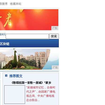
浪微博
收藏本站
广告
0月供还你一个Jeep梦，体验超驾趣小型S
·
新年选车关注VE-1 豪礼抽不停
·
全新Jee
区块链
广告
推荐图文
《歌唱祖国一首歌一座城》“家乡
“采撷城市记忆，合奏时
代之声”，由国家广播电
视总局、中央广播电视
总台联合...