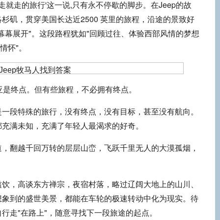
'说走就走的旅行'这一说,只有永不停歇的脚步。在Jeep的故
杉矶，贯穿美国长达近2500 英里的旅程，沿途的景致好
幕幕展开"。这段路程犹如"回顾过往、体验西部风情的梦想
情怀"。
亚是终点。但有些旅程，不必拥有终点。
是一段特殊的旅行，没有终点，没有目标，甚至没有航向。
都充满未知，充满了年轻人最渴求的好奇。
道，翻越千回万转的层层山峦，飞跃千里无人的大漠孤烟，
滥饮，高谈东方禅宗，夜宿村落，略过辽阔大地上的山川、
想象到的盛世美景，都能在车轮的极速转动中化为现实。待
行走"在路上"，随意寻找下一段旅途的起点。