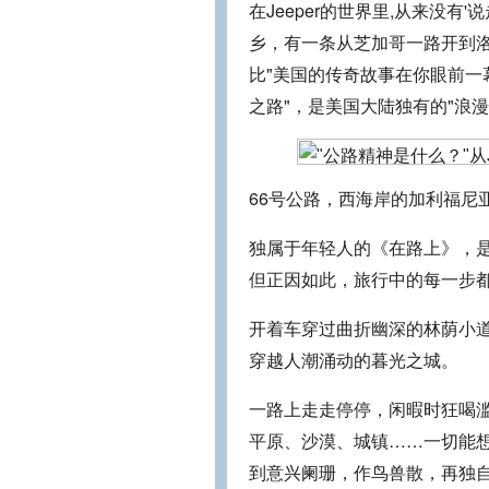
在Jeeper的世界里,从来没有
乡，有一条从芝加哥一路开到洛
比"美国的传奇故事在你眼前一
之路"，是美国大陆独有的"浪漫
66号公路，西海岸的加利福尼
独属于年轻人的《在路上》，
但正因如此，旅行中的每一步
开着车穿过曲折幽深的林荫小
穿越人潮涌动的暮光之城。
一路上走走停停，闲暇时狂喝
平原、沙漠、城镇……一切能
到意兴阑珊，作鸟兽散，再独自