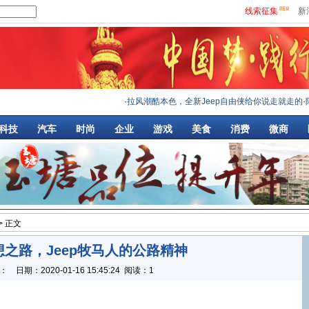
线索征集
新
·
拉风潮酷本色，全新Jeep自由侠给你说走就走的
·
限时
科技
汽车
时尚
企业
游戏
美食
消费
微商
> 正文
之路，Jeep牧马人的公路精神
：
日期：
2020-01-16 15:45:24
阅读：1