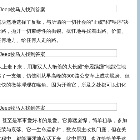
决然地选择了反叛，与所谓的一切社会的"正统"和"秧序"决
上路，抛开一切束缚性的枷锁。疯狂地寻找着出路、价值、
任何地方、给任何人走的路。
马人上走下来，用那双人人艳羡的大长腿"步履蹒跚"地踩住地
了一支烟，仿佛刚从早高峰的300路公交车上成功脱身。但
欢快的微笑浮现在嘴角。因为开着它，所及之处都可以幻化
表，甚至是军事爱好者的最爱。它勇猛彪悍，简单粗暴，参加
繁荣与衰落。它一生命运多舛，数次易主改换门庭，但在美
过程中，都能顽强地存活下来。此中原因，也许恰恰关乎这