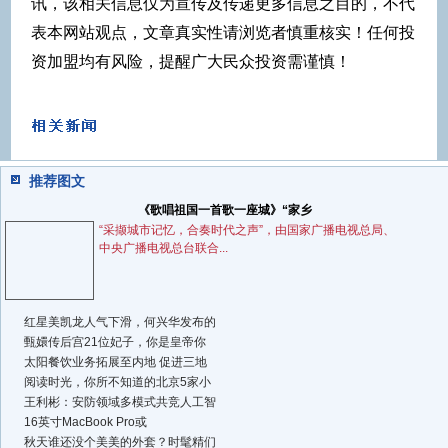
讯，该相关信息仅为宣传及传递更多信息之目的，不代
表本网站观点，文章真实性请浏览者慎重核实！任何投
资加盟均有风险，提醒广大民众投资需谨慎！
推荐图文
《歌唱祖国一首歌一座城》“家乡
“采撷城市记忆，合奏时代之声”，由国家广播电视总局、
中央广播电视总台联合...
红星美凯龙人气下滑，何兴华发布的
甄嬛传后宫21位妃子，你是皇帝你
太阳餐饮业务拓展至内地 促进三地
阅读时光，你所不知道的北京5家小
王利彬：安防领域多模式共竞人工智
16英寸MacBook Pro或
秋天谁还没个美美的外套？时髦精们