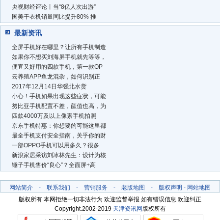
央视财经评论丨当“8亿人次出游”
国美干衣机销量同比提升80% 推
最新资讯
全屏手机好在哪里？让所有手机制造
如果你不想买刘海屏手机就先等等，
便宜又好用的四款手机，第一款OP
云养殖APP鱼龙混杂，如何识别正
2017年12月14日华强北水货
小心！手机如果出现这些症状，可能
努比亚手机配置不差，颜值也高，为
四款4000万及以上像素手机拍照
京东手机特惠：你想要的可能这里都
最全手机支付安全指南，关乎你的财
一部OPPO手机可以用多久？很多
新浪家居采访刘冰林先生：设计为核
锤子手机售价“良心”？全面屏+高
网站简介
-
联系我们
-
营销服务
-
老版地图
-
版权声明
-
网站地图
版权所有 本网拒绝一切非法行为 欢迎监督举报 如有错误信息 欢迎纠正
Copyright.2002-2019
天津资讯网
版权所有