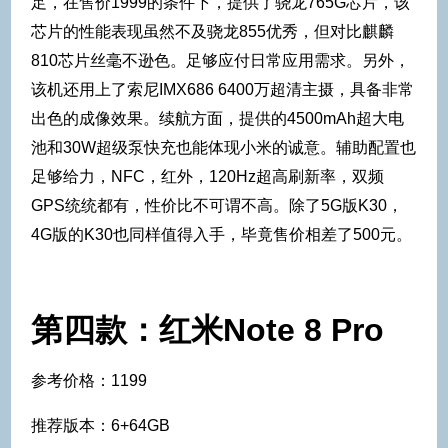
足，在售价1999的条件下，提供了骁龙765G芯片，该
芯片的性能表现虽然不及骁龙855优秀，但对比麒麟
810芯片丝毫不逊色。足够应付日常应用需求。另外，
该机还用上了索尼IMX686 6400万超清主摄，具备非常
出色的成像效果。续航方面，提供的4500mAh超大电
池和30W超级泵快充也能体现小米的诚意。辅助配置也
足够给力，NFC，红外，120Hz超高刷新率，双频
GPS统统都有，性价比不可谓不高。除了5G版K30，
4G版的K30也同样值得入手，毕竟售价相差了500元。
第四款：红米Note 8 Pro
参考价格：1199
推荐版本：6+64GB