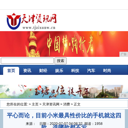
广告
首页
资讯
财经
娱乐
科技
汽车
时尚
企业
游戏
美食
消费
微商
区块链
广告
您所在的位置:
>
主页
>
天津资讯网
>
消费
> 正文
平心而论，目前小米最具性价比的手机就这四
来源：
日期：
2020-07-07 04:08:32
阅读：1958
款，选哪款都不亏