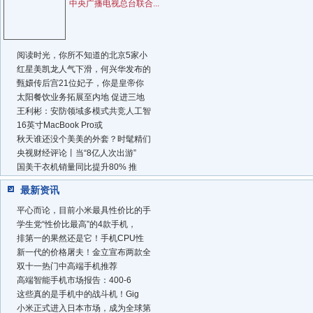
中央广播电视总台联合...
阅读时光，你所不知道的北京5家小
红星美凯龙人气下滑，何兴华发布的
甄嬛传后宫21位妃子，你是皇帝你
太阳餐饮业务拓展至内地 促进三地
王利彬：安防领域多模式共竞人工智
16英寸MacBook Pro或
秋天谁还没个美美的外套？时髦精们
央视财经评论丨当“8亿人次出游”
国美干衣机销量同比提升80% 推
最新资讯
平心而论，目前小米最具性价比的手
学生党“性价比最高”的4款手机，
排第一的果然还是它！手机CPU性
新一代的价格屠夫！金立宣布两款全
双十一热门中高端手机推荐
高端智能手机市场报告：400-6
这些真的是手机中的战斗机！Gig
小米正式进入日本市场，成为全球第