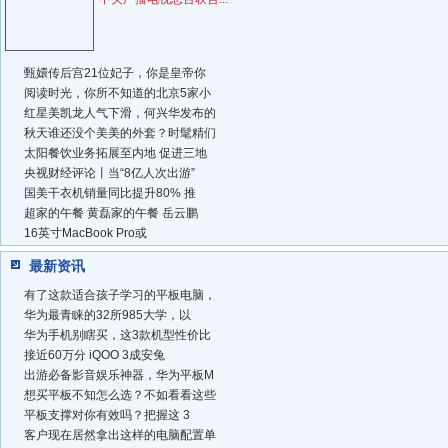
甄嬛传后宫21位妃子，你是皇帝你
阅读时光，你所不知道的北京5家小
红星美凯龙人气下滑，何兴华发布的
秋天谁还没个美美的外套？时髦精们
太阳餐饮业务拓展至内地 促进三地
央视财经评论丨当“8亿人次出游”
国美干衣机销量同比提升80% 推
超家的午餐 黄磊家的午餐 岳云鹏
16英寸MacBook Pro或
最新资讯
有了这款适合孩子学习的平板电脑，
华为最青睐的32所985大学，以
华为手机别瞎买，这3款机型性价比
接近60万分 iQOO 3成安兔
出游必备影音娱乐神器，华为平板M
想买平板不知怎么选？不如看看这些
平板支撑对你有效吗？把握这 3
客户现在居然拿出这样的电脑配置单