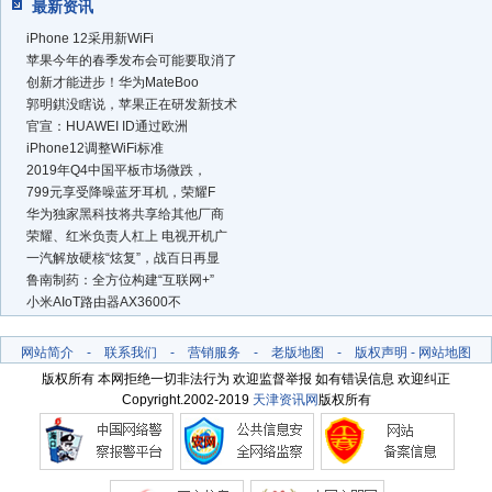
最新资讯
iPhone 12采用新WiFi
苹果今年的春季发布会可能要取消了
创新才能进步！华为MateBoo
郭明錤没瞎说，苹果正在研发新技术
官宣：HUAWEI ID通过欧洲
iPhone12调整WiFi标准
2019年Q4中国平板市场微跌，
799元享受降噪蓝牙耳机，荣耀F
华为独家黑科技将共享给其他厂商
荣耀、红米负责人杠上 电视开机广
一汽解放硬核“炫复”，战百日再显
鲁南制药：全方位构建“互联网+”
小米AIoT路由器AX3600不
网站简介
-
联系我们
-
营销服务
-
老版地图
-
版权声明
-
网站地图
版权所有 本网拒绝一切非法行为 欢迎监督举报 如有错误信息 欢迎纠正
Copyright.2002-2019
天津资讯网
版权所有