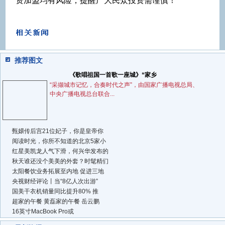
资加盟均有风险，提醒广大民众投资需谨慎！
推荐图文
《歌唱祖国一首歌一座城》“家乡
“采撷城市记忆，合奏时代之声”，由国家广播电视总局、
中央广播电视总台联合...
甄嬛传后宫21位妃子，你是皇帝你
阅读时光，你所不知道的北京5家小
红星美凯龙人气下滑，何兴华发布的
秋天谁还没个美美的外套？时髦精们
太阳餐饮业务拓展至内地 促进三地
央视财经评论丨当“8亿人次出游”
国美干衣机销量同比提升80% 推
超家的午餐 黄磊家的午餐 岳云鹏
16英寸MacBook Pro或