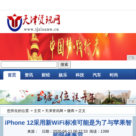
广告
首页
资讯
财经
娱乐
科技
汽车
时尚
企业
游戏
美食
消费
微商
区块链
广告
您所在的位置:
>
主页
>
天津资讯网
>
微商
> 正文
iPhone 12采用新WiFi标准可能是为了与苹果智
来源：
日期：
2020-04-11 06:22:33
阅读：1398
能眼镜兼容