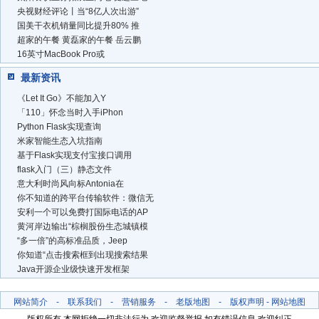
央视财经评论丨当“8亿人次出游”
国美干衣机销量同比提升80% 推
超家的午餐 黄磊家的午餐 岳云鹏
16英寸MacBook Pro或
最新资讯
《Let It Go》不能加入Y
「110」怀念当时入手iPhon
Python Flask实现查询
米家智能生态入坑指南
基于Flask实现支付宝接口调用
flask入门（三）静态文件
意大利时尚风向标Antonia在
你不知道的跨平台传输软件：微信无
安利一个可以免费打国际电话的AP
黄河岸边输出“棕榈股份生态城镇模
“多一倍”的高标准品质，Jeep
你知道“点击搜索框到出现搜索结果
Java开源企业级快速开发框架
网站简介
-
联系我们
-
营销服务
-
老版地图
-
版权声明
-
网站地图
版权所有 本网拒绝一切非法行为 欢迎监督举报 如有错误信息 欢迎纠正