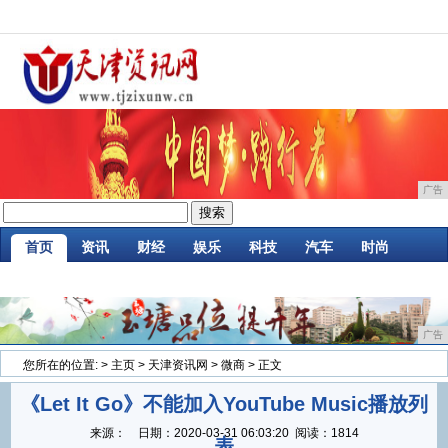
广告
首页
资讯
财经
娱乐
科技
汽车
时尚
企业
游戏
美食
消费
微商
区块链
广告
您所在的位置:
>
主页
>
天津资讯网
>
微商
> 正文
《Let It Go》不能加入YouTube Music播放列
来源：
日期：
2020-03-31 06:03:20
阅读：1814
表