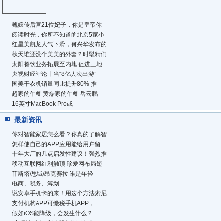
甄嬛传后宫21位妃子，你是皇帝你
阅读时光，你所不知道的北京5家小
红星美凯龙人气下滑，何兴华发布的
秋天谁还没个美美的外套？时髦精们
太阳餐饮业务拓展至内地 促进三地
央视财经评论丨当“8亿人次出游”
国美干衣机销量同比提升80% 推
超家的午餐 黄磊家的午餐 岳云鹏
16英寸MacBook Pro或
最新资讯
你对智能家居怎么看？你真的了解智
怎样使自己的APP应用能给用户留
十年大厂的几点启发性建议！强烈推
移动互联网红利触顶 珍爱网布局短
菲斯塔/思域/昂克赛拉 谁是年轻
电商、税务、筹划
说安卓手机卡的来！用这个方法索尼
支付机构APP可缴税手机APP，
假如iOS能降级，会发生什么？