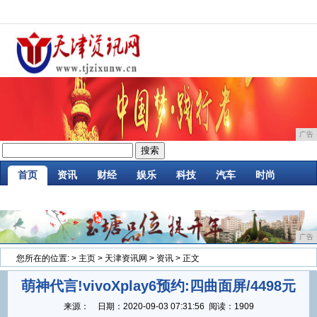
广告
首页
资讯
财经
娱乐
科技
汽车
时尚
企业
游戏
美食
消费
微商
区块链
广告
您所在的位置:
>
主页
>
天津资讯网
>
资讯
> 正文
萌神代言!vivoXplay6预约:四曲面屏/4498元
来源：
日期：
2020-09-03 07:31:56
阅读：1909