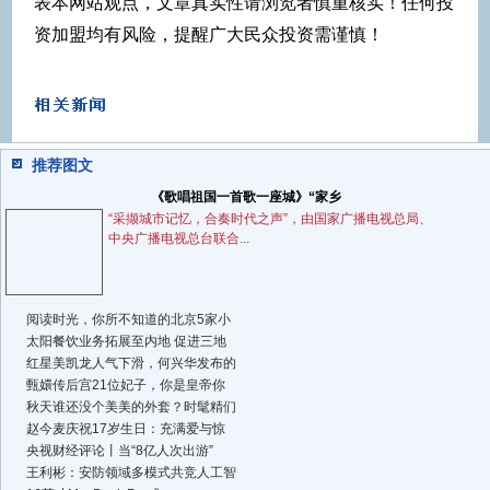
表本网站观点，文章真实性请浏览者慎重核实！任何投
资加盟均有风险，提醒广大民众投资需谨慎！
推荐图文
《歌唱祖国一首歌一座城》“家乡
“采撷城市记忆，合奏时代之声”，由国家广播电视总局、
中央广播电视总台联合...
阅读时光，你所不知道的北京5家小
太阳餐饮业务拓展至内地 促进三地
红星美凯龙人气下滑，何兴华发布的
甄嬛传后宫21位妃子，你是皇帝你
秋天谁还没个美美的外套？时髦精们
赵今麦庆祝17岁生日：充满爱与惊
央视财经评论丨当“8亿人次出游”
王利彬：安防领域多模式共竞人工智