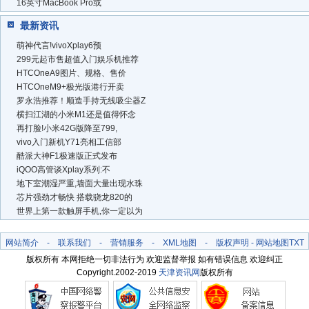
16英寸MacBook Pro或
最新资讯
萌神代言!vivoXplay6预
299元起市售超值入门娱乐机推荐
HTCOneA9图片、规格、售价
HTCOneM9+极光版港行开卖
罗永浩推荐！顺造手持无线吸尘器Z
横扫江湖的小米M1还是值得怀念
再打脸!小米42G版降至799,
vivo入门新机Y71亮相工信部
酷派大神F1极速版正式发布
iQOO高管谈Xplay系列:不
地下室潮湿严重,墙面大量出现水珠
芯片强劲才畅快 搭载骁龙820的
世界上第一款触屏手机,你一定以为
网站简介
-
联系我们
-
营销服务
-
XML地图
-
版权声明
-
网站地图
TXT
版权所有 本网拒绝一切非法行为 欢迎监督举报 如有错误信息 欢迎纠正
Copyright.2002-2019
天津资讯网
版权所有