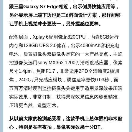
跟三星Galaxy S7 Edge相近，出示侧屏快捷应用等，
另外显示屏上端下边也是三d斜面设计方案，那样能够
让手机上视觉冲击更统一，另外握感也更棒。
配备层面，Xplay 6配用骁龙820CPU，内嵌8GB运行
内存和128GB UFS 2.0储存，出示4080mAh容积充电
电池，后置摄像头双摄像头是它的一大产品卖点，主监
控摄像头选用sonyIMX362 1200万清晰度感应器，像素
尺寸1.4μm，焦距F1.7，非常适用2PD全清晰度2核调
焦，2400万只光感应模块，调焦速率更快0.03秒，而
五百万清晰度副监控摄像头关键用于适用景深效果压暗
实际效果，非常订制，获得景深效果信息内容更精准，
压暗更当然、造型艺术。
从以前大家的检测感受看，这款手机上总体照相非常贴
心，特别是在有夜拍，显像实际效果十分BT。