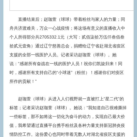
直播结束后；赵珈萱（球球）带着粉丝与家人的力量；同
舟共济渡难关，万众一心战疫情；将这场有意义的直播收入中
个人所得部分共2705332.1元（大写：贰佰柒拾万伍仟叁佰叁
拾贰元壹角）通过辽宁慈善总会，捐赠给辽宁省赴湖北省疫区
支援的全部一线医护人员。记者采访赵珈萱（球球）。她
说：“感谢所有奋战在一线的医护人员！祝你们凯旋归来！同
时，感谢所有支持自己的“小球迷”（粉丝）！感谢你们对疫区
所作的贡献！”
赵珈萱（球球）从进入人们视野就一直被打上“星二代”的
标签；记者采访赵珈萱（球球）。她说：“我知道自己很难撕掉
一些标签，那不如将这一切化为奋斗的动力，实现自己最大价
值，我希望通过直播平台携手粉丝及各种力量支持新冠肺炎疫
情防控工作。这份爱心也同时带着无数人对湖北省疫区支援的