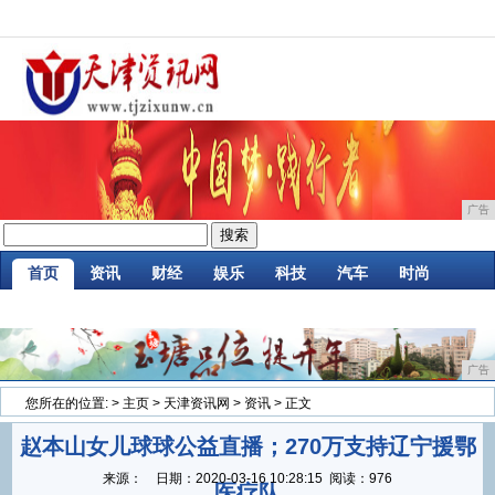
广告
首页
资讯
财经
娱乐
科技
汽车
时尚
企业
游戏
美食
消费
微商
区块链
广告
您所在的位置:
>
主页
>
天津资讯网
>
资讯
> 正文
赵本山女儿球球公益直播；270万支持辽宁援鄂
来源：
日期：
2020-03-16 10:28:15
阅读：976
医疗队