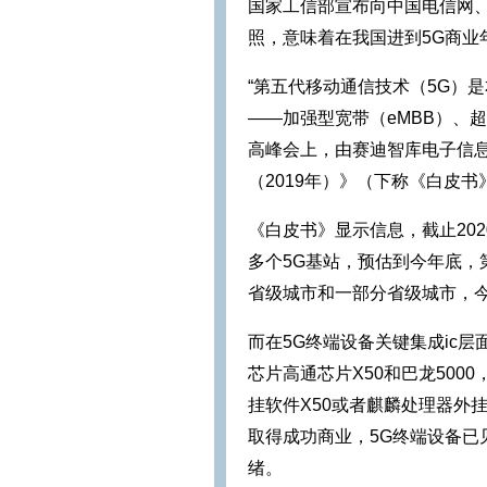
国家工信部宣布向中国电信网
照，意味着在我国进到5G商业
“第五代移动通信技术（5G）
——加强型宽带（eMBB）、超
高峰会上，由赛迪智库电子信息
（2019年）》（下称《白皮
《白皮书》显示信息，截止20
多个5G基站，预估到今年底，
省级城市和一部分省级城市，今
而在5G终端设备关键集成ic
芯片高通芯片X50和巴龙500
挂软件X50或者麒麟处理器外挂
取得成功商业，5G终端设备已
绪。