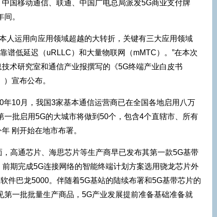
、中国移动通信、联通、中国广电总局派发5G商业支付牌
年间。
是本人运用向应用领域超越的大转折，关键有三大应用领域
靠谱低延迟（uRLLC）和大量物联网（mMTC）。”在本次
技术研究室和通信产业报撰写的《5G终端产业白皮书
书》）宣布公布。
20年10月，我国3家基本通信运营商已在全国各地启用八万
第一批启用5G的大城市将做到50个，包含4个直辖市、所有
年 刚开始在地市布署。
层面，高通芯片、海思芯片等生产商早已发布其第一款5G基带
0，前期完成5G连接网络的智能终端计划方案选用骁龙芯片外
软件巴龙5000。伴随着5G基站的陆续布署和5G基带芯片的
见第一批批量生产商品，5G产业发展提前准备基础准备就