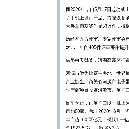
而2020年，自5月17日起
了手机上设计产品、终端设备
大类意愿获奖作品超万件，根据
历经举办方评审、专家评审会审
对比上年的405件评审著作提升
借势白天鹅奖，河源高新区打
河源市做为比赛主办地、世界
产业链生产商关心河源市电子
生产商项目投资河源市、落户
目前为止，已落户口以手机上
司约80家。截止2020年6
年产值160.两亿元，税款1.一
备1823万部，占我省5.3%。