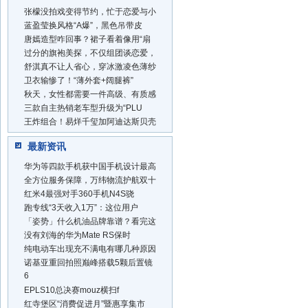
张檬没拍戏变得节约，忙于恋爱与小
蓝盈莹换风格“A爆”，黑色吊带皮
唐嫣造型咋回事？裙子看着像用“扇
过分的旗袍美探，不仅组团谈恋爱，
舒淇真不让人省心，穿冰激凌色薄纱
​卫衣输惨了！“薄外套+阔腿裤”
秋天，女性都需要一件高级、有质感
三款自主热销老车型升级为“PLU
王炸组合！易烊千玺加阿迪达斯贝壳
最新资讯
华为等四款手机获中国手机设计最高
全方位服务保障，万纬物流护航双十
红米4最强对手360手机N4S骁
跑专线“3天收入1万”：这位用户
「姿势」什么机油品牌靠谱？看完这
没有刘海的华为Mate RS保时
纯电动车出现充不满电有哪几种原因
诺基亚重回拍照巅峰搭载5颗后置镜
6
EPLS10总决赛mouz横扫f
红寺堡区“消费促进月”暨惠享集市