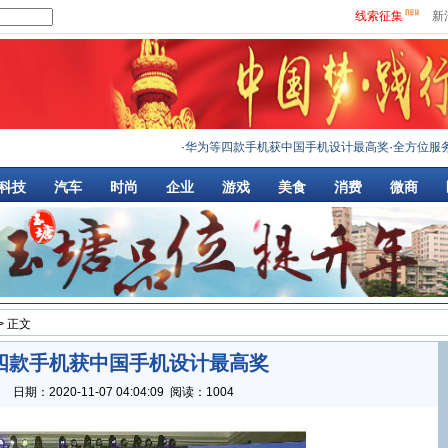
线索征集
新
·
华为等四款手机获中国手机设计最高奖
·
全方位服务保障
科技
汽车
时尚
企业
游戏
美食
消费
微商
> 正文
四款手机获中国手机设计最高奖
：
日期：
2020-11-07 04:04:09
阅读：1004