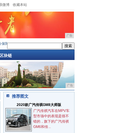
浪微博
收藏本站
广告
，万纬物流护航双十一
·
红米4最强对手360手机N4S骁龙版英伦灰开箱
·
跑专线“3天收
区块链
广告
推荐图文
2020款广汽传祺GM8大师版
广汽传祺汽车在MPV车
型市场中的表现是很不
错的，旗下的广汽传祺
GM6和传...