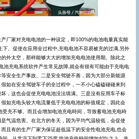
产厂家对充电电池的一种设定，即100%的电池电量真实能
%上下。促使在应用全过程中,充电电池不容易被充的过满,另外
放的外太空，那样能够大大的增加充电电池使用期。除此之
旦电池充电系统软件产生常见故障,就会有很有可能由于充电电
炸等安全生产事故。二是安全驾驶不善，因为大部分新能源
，假如在安全驾驶车子的全过程中，一不小心磕磕碰碰来到
毁坏，这也会促使充电电池没法填满。三是沒有应用车子标
，假如充电头较大电流量低于充电电池的标值规定，因此会
池受充不够。而且会增加电池充电時间，导致蓄电池充电時
四是气温危害。在北方的冬天，因为平均气温较低，会促使
而且有的生产厂家为保证超低温下的安全性电池充电,也会
時间。从常温下到零下25度,电池充电時间增加40%之上。造