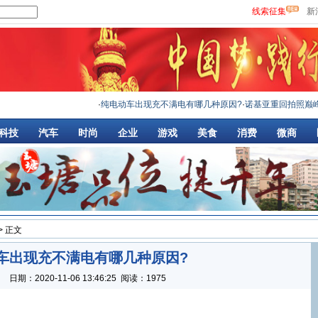
线索征集
新
·
纯电动车出现充不满电有哪几种原因?
·
诺基亚重回拍照巅峰搭载
科技
汽车
时尚
企业
游戏
美食
消费
微商
> 正文
车出现充不满电有哪几种原因?
：
日期：
2020-11-06 13:46:25
阅读：1975