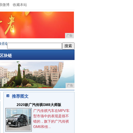
浪微博
收藏本站
广告
5颗后置镜头
·
6
·
EPLS10总决赛mouz横扫fnatic
·
坚果Pro正式发布:标配4G+双摄+腰圆
区块链
广告
推荐图文
2020款广汽传祺GM8大师版
广汽传祺汽车在MPV车
型市场中的表现是很不
错的，旗下的广汽传祺
GM6和传...