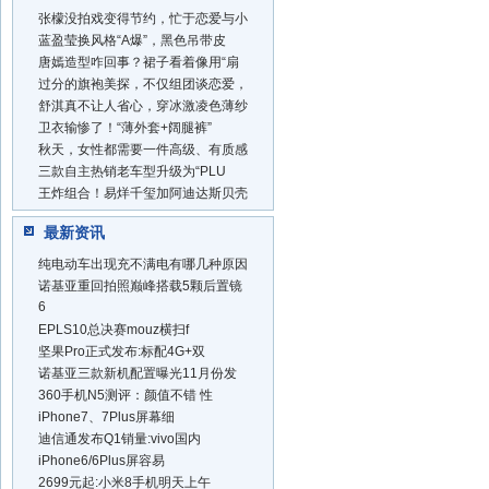
张檬没拍戏变得节约，忙于恋爱与小
蓝盈莹换风格“A爆”，黑色吊带皮
唐嫣造型咋回事？裙子看着像用“扇
过分的旗袍美探，不仅组团谈恋爱，
舒淇真不让人省心，穿冰激凌色薄纱
​卫衣输惨了！“薄外套+阔腿裤”
秋天，女性都需要一件高级、有质感
三款自主热销老车型升级为“PLU
王炸组合！易烊千玺加阿迪达斯贝壳
最新资讯
纯电动车出现充不满电有哪几种原因
诺基亚重回拍照巅峰搭载5颗后置镜
6
EPLS10总决赛mouz横扫f
坚果Pro正式发布:标配4G+双
诺基亚三款新机配置曝光11月份发
360手机N5测评：颜值不错 性
iPhone7、7Plus屏幕细
迪信通发布Q1销量:vivo国内
iPhone6/6Plus屏容易
2699元起:小米8手机明天上午