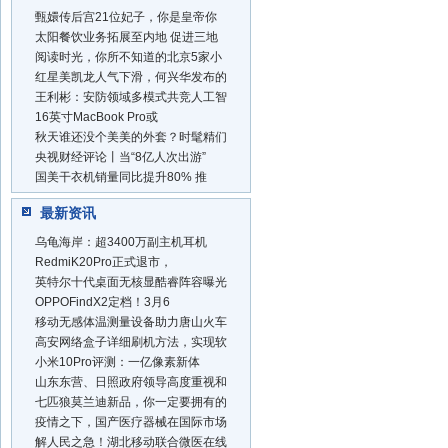
甄嬛传后宫21位妃子，你是皇帝你
太阳餐饮业务拓展至内地 促进三地
阅读时光，你所不知道的北京5家小
红星美凯龙人气下滑，何兴华发布的
王利彬：安防领域多模式共竞人工智
16英寸MacBook Pro或
秋天谁还没个美美的外套？时髦精们
央视财经评论丨当“8亿人次出游”
国美干衣机销量同比提升80% 推
最新资讯
乌龟海岸：超3400万副主机耳机
RedmiK20Pro正式退市，
英特尔十代桌面无核显酷睿阵容曝光
OPPOFindX2定档！3月6
移动无感体温测量设备助力唐山火车
高安网络盒子详细刷机方法，实现软
小米10Pro评测：一亿像素新体
山东东营、日照政府领导高度重视和
七匹狼莫兰迪新品，你一定要拥有的
疫情之下，国产医疗器械在国际市场
解人民之急！湖北移动联合微医在线