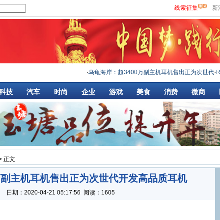
线索征集
新
·
乌龟海岸：超3400万副主机耳机售出正为次世代
·
Re
科技
汽车
时尚
企业
游戏
美食
消费
微商
> 正文
0万副主机耳机售出正为次世代开发高品质耳机
：
日期：
2020-04-21 05:17:56
阅读：1605