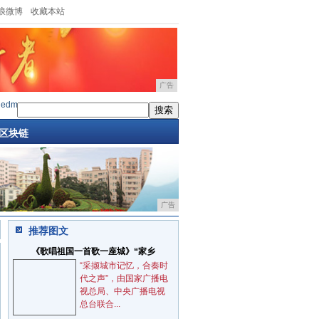
浪微博
收藏本站
广告
dmiK20Pro正式退市，K30Pro三
·
英特尔十代桌面无核显酷睿阵容曝光，升级DDR4
·
O
区块链
广告
推荐图文
《歌唱祖国一首歌一座城》“家乡
“采撷城市记忆，合奏时
代之声”，由国家广播电
视总局、中央广播电视
总台联合...