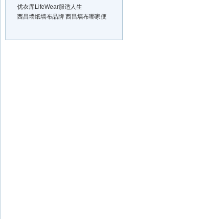
​优衣库LifeWear服适人生
西昌墙纸墙布品牌 西昌墙布哪家便